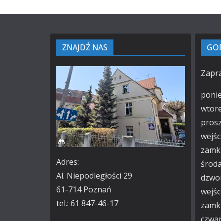
ZNAJDŹ NAS
GOD
Zapr
ponie
wtore
prosz
wejś
zamk
Adres:
środa
Al. Niepodległości 29
dzwon
61-714 Poznań
wejś
tel.: 61 847-46-17
zamk
czwar