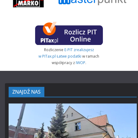
Rozliczenie
E-PIT zrealizujesz
w PITax.pl Łatwe podatki
w ramach
współpracy z
IWOP
.
ZNAJDŹ NAS